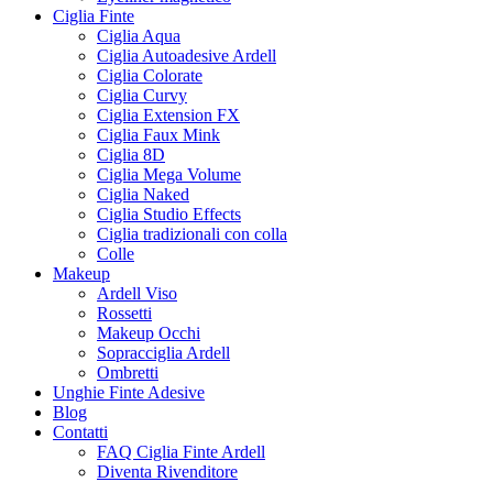
Ciglia Finte
Ciglia Aqua
Ciglia Autoadesive Ardell
Ciglia Colorate
Ciglia Curvy
Ciglia Extension FX
Ciglia Faux Mink
Ciglia 8D
Ciglia Mega Volume
Ciglia Naked
Ciglia Studio Effects
Ciglia tradizionali con colla
Colle
Makeup
Ardell Viso
Rossetti
Makeup Occhi
Sopracciglia Ardell
Ombretti
Unghie Finte Adesive
Blog
Contatti
FAQ Ciglia Finte Ardell
Diventa Rivenditore