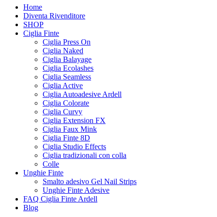
Home
Diventa Rivenditore
SHOP
Ciglia Finte
Ciglia Press On
Ciglia Naked
Ciglia Balayage
Ciglia Ecolashes
Ciglia Seamless
Ciglia Active
Ciglia Autoadesive Ardell
Ciglia Colorate
Ciglia Curvy
Ciglia Extension FX
Ciglia Faux Mink
Ciglia Finte 8D
Ciglia Studio Effects
Ciglia tradizionali con colla
Colle
Unghie Finte
Smalto adesivo Gel Nail Strips
Unghie Finte Adesive
FAQ Ciglia Finte Ardell
Blog