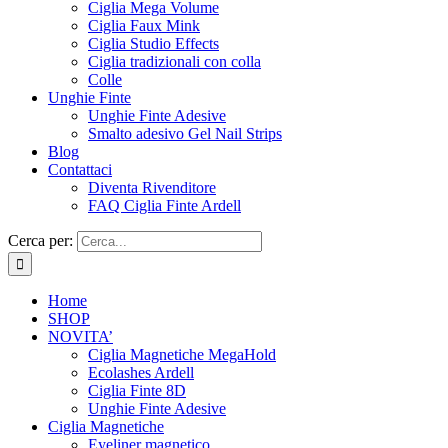
Ciglia Mega Volume
Ciglia Faux Mink
Ciglia Studio Effects
Ciglia tradizionali con colla
Colle
Unghie Finte
Unghie Finte Adesive
Smalto adesivo Gel Nail Strips
Blog
Contattaci
Diventa Rivenditore
FAQ Ciglia Finte Ardell
Cerca per:
Home
SHOP
NOVITA’
Ciglia Magnetiche MegaHold
Ecolashes Ardell
Ciglia Finte 8D
Unghie Finte Adesive
Ciglia Magnetiche
Eyeliner magnetico