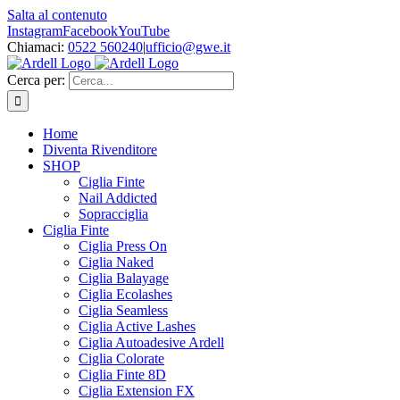
Salta al contenuto
Instagram
Facebook
YouTube
Chiamaci:
0522 560240
|
ufficio@gwe.it
Cerca per:
Home
Diventa Rivenditore
SHOP
Ciglia Finte
Nail Addicted
Sopracciglia
Ciglia Finte
Ciglia Press On
Ciglia Naked
Ciglia Balayage
Ciglia Ecolashes
Ciglia Seamless
Ciglia Active Lashes
Ciglia Autoadesive Ardell
Ciglia Colorate
Ciglia Finte 8D
Ciglia Extension FX